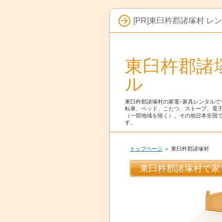
[PR]東臼杵郡諸塚村 
東臼杵郡諸
ル
東臼杵郡諸塚村の家電･家具レンタルで
転車、ベッド、こたつ、ストーブ、電
（一部地域を除く）。その他日本全国
す。
トップページ
＞ 東臼杵郡諸塚村
東臼杵郡諸塚村で家