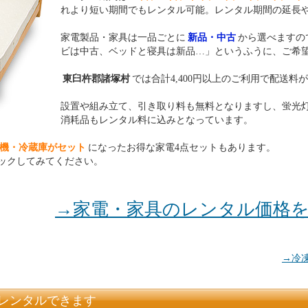
れより短い期間でもレンタル可能。レンタル期間の延長
家電製品・家具は一品ごとに
新品・中古
から選べますの
ビは中古、ベッドと寝具は新品…」というふうに、ご希
東臼杵郡諸塚村
では合計4,400円以上のご利用で配送料が
設置や組み立て、引き取り料も無料となりますし、蛍光
消耗品もレンタル料に込みとなっています。
機・冷蔵庫がセット
になったお得な家電4点セットもあります。
ックしてみてください。
→家電・家具のレンタル価格
→冷
レンタルできます