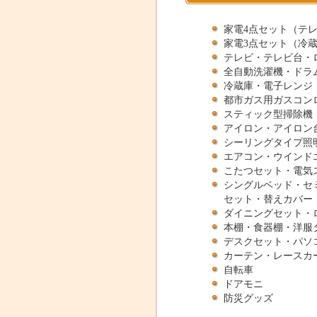
家電4点セット（テ
家電3点セット（冷
テレビ・テレビ台・
全自動洗濯機・ドラ
冷蔵庫・電子レンジ
都市ガス用ガスコンロ
スティック型掃除機
アイロン・アイロン
シーリングタイプ照
エアコン・ウインド
こたつセット・電気
シングルベッド・セ
セット・替えカバー
ダイニングセット・
本棚・食器棚・洋服
デスクセット・パソ
カーテン・レースカ
自転車
ドアモニ
防災グッズ