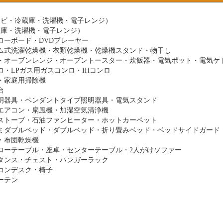
レビ・冷蔵庫・洗濯機・電子レンジ）
蔵庫・洗濯機・電子レンジ）
ローボード・DVDプレーヤー
ム式洗濯乾燥機・衣類乾燥機・乾燥機スタンド・物干し
・オーブンレンジ・オーブントースター・炊飯器・電気ポット・電気ケ
・LPガス用ガスコンロ・IHコンロ
・家庭用掃除機
台
明器具・ペンダントタイプ照明器具・電気スタンド
エアコン・扇風機・加湿空気清浄機
ストーブ・石油ファンヒーター・ホットカーペット
ミダブルベッド・ダブルベッド・折り畳みベッド・ベッドサイドガード
・布団乾燥機
ローテーブル・座卓・センターテーブル・2人がけソファー
タンス・チェスト・ハンガーラック
コンデスク・椅子
ーテン