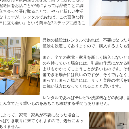
配送日をお店ごとや物によっては品物ごとに調
立ち会って受け取ることで、やっと新しい生活
なりますが、レンタルであれば、この面倒な行
日に立ち会い」という簡単な2ステップに絞るこ
品物の値段はレンタルであれば、不要になった
値段を設定してありますので、購入するよりも
また、全ての家電・家具を新しく購入しないと
のを持っていく場合には、引越の作業にかかる
よりもかかってしまうことが多いものです。そ
備できる場合には良いのですが、そうではなく
まってしまった場合には、サッと普段の生活を
に強い味方になってくれることと思います。
レンタルであればテレビや洗濯機などの配線、
組み立てたり重いものをあちこち移動する手間もありません。
によって、家電・家具が不要になった場合に
れば引き取りに来てくれますので、処分に困っ
ありません。